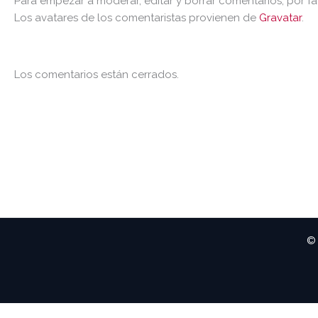
Para empezar a moderar, editar y borrar comentarios, por favo
Los avatares de los comentaristas provienen de
Gravatar
.
Los comentarios están cerrados.
© 