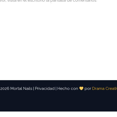
r, visita en el escritorio la pantalla de comentarios.
2026 Mortal Nails |
Privacidad
| Hecho con
por
Drama Creat